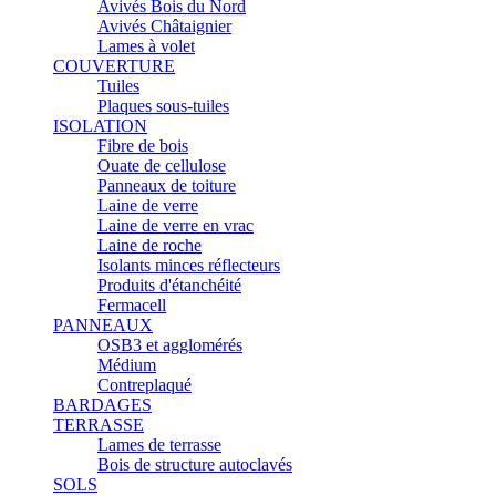
Avivés Bois du Nord
Avivés Châtaignier
Lames à volet
COUVERTURE
Tuiles
Plaques sous-tuiles
ISOLATION
Fibre de bois
Ouate de cellulose
Panneaux de toiture
Laine de verre
Laine de verre en vrac
Laine de roche
Isolants minces réflecteurs
Produits d'étanchéité
Fermacell
PANNEAUX
OSB3 et agglomérés
Médium
Contreplaqué
BARDAGES
TERRASSE
Lames de terrasse
Bois de structure autoclavés
SOLS