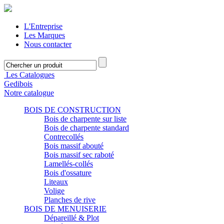
L'Entreprise
Les Marques
Nous contacter
Les Catalogues
Gedibois
Notre catalogue
BOIS DE CONSTRUCTION
Bois de charpente sur liste
Bois de charpente standard
Contrecollés
Bois massif abouté
Bois massif sec raboté
Lamellés-collés
Bois d'ossature
Liteaux
Volige
Planches de rive
BOIS DE MENUISERIE
Dépareillé & Plot