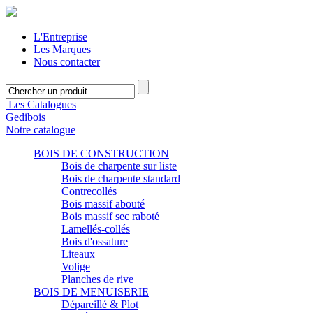
L'Entreprise
Les Marques
Nous contacter
Les Catalogues
Gedibois
Notre catalogue
BOIS DE CONSTRUCTION
Bois de charpente sur liste
Bois de charpente standard
Contrecollés
Bois massif abouté
Bois massif sec raboté
Lamellés-collés
Bois d'ossature
Liteaux
Volige
Planches de rive
BOIS DE MENUISERIE
Dépareillé & Plot