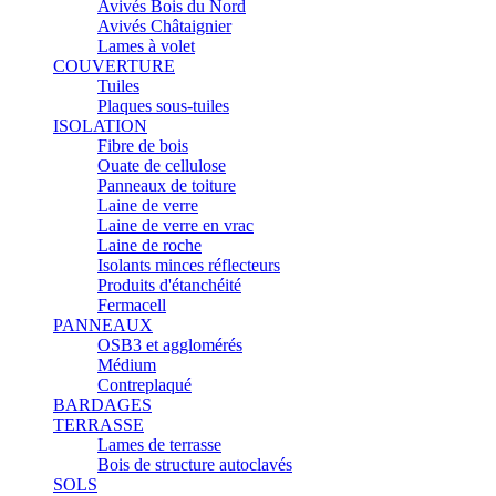
Avivés Bois du Nord
Avivés Châtaignier
Lames à volet
COUVERTURE
Tuiles
Plaques sous-tuiles
ISOLATION
Fibre de bois
Ouate de cellulose
Panneaux de toiture
Laine de verre
Laine de verre en vrac
Laine de roche
Isolants minces réflecteurs
Produits d'étanchéité
Fermacell
PANNEAUX
OSB3 et agglomérés
Médium
Contreplaqué
BARDAGES
TERRASSE
Lames de terrasse
Bois de structure autoclavés
SOLS