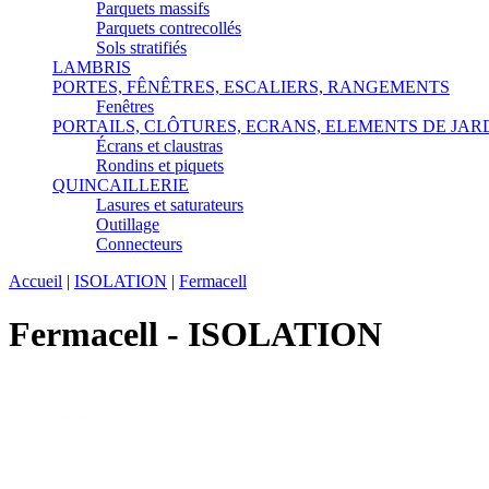
Parquets massifs
Parquets contrecollés
Sols stratifiés
LAMBRIS
PORTES, FÊNÊTRES, ESCALIERS, RANGEMENTS
Fenêtres
PORTAILS, CLÔTURES, ECRANS, ELEMENTS DE JAR
Écrans et claustras
Rondins et piquets
QUINCAILLERIE
Lasures et saturateurs
Outillage
Connecteurs
Accueil
|
ISOLATION
|
Fermacell
Fermacell - ISOLATION