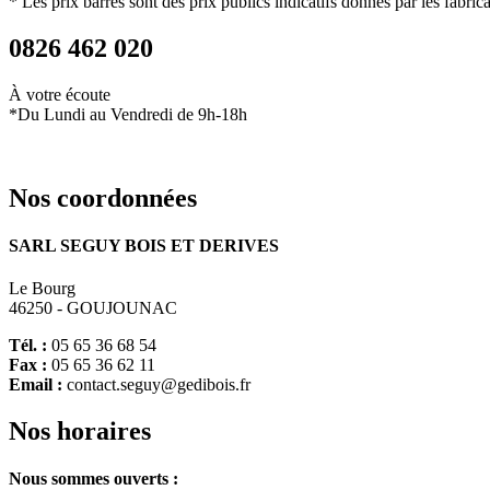
* Les prix barrés sont des prix publics indicatifs donnés par les fabric
0826 462 020
À votre écoute
*Du Lundi au Vendredi de 9h-18h
Nos
coordonnées
SARL SEGUY BOIS ET DERIVES
Le Bourg
46250 - GOUJOUNAC
Tél. :
05 65 36 68 54
Fax :
05 65 36 62 11
Email :
contact.seguy@gedibois.fr
Nos
horaires
Nous sommes ouverts :