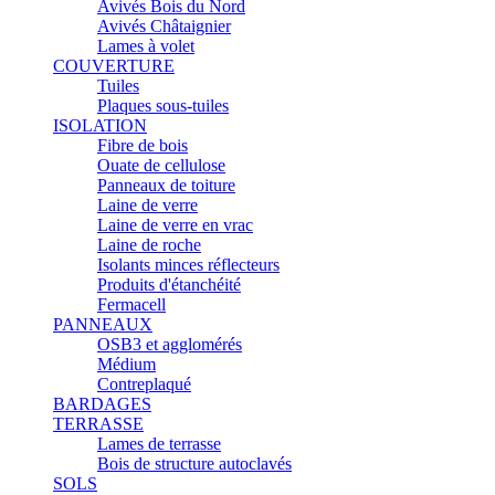
Avivés Bois du Nord
Avivés Châtaignier
Lames à volet
COUVERTURE
Tuiles
Plaques sous-tuiles
ISOLATION
Fibre de bois
Ouate de cellulose
Panneaux de toiture
Laine de verre
Laine de verre en vrac
Laine de roche
Isolants minces réflecteurs
Produits d'étanchéité
Fermacell
PANNEAUX
OSB3 et agglomérés
Médium
Contreplaqué
BARDAGES
TERRASSE
Lames de terrasse
Bois de structure autoclavés
SOLS