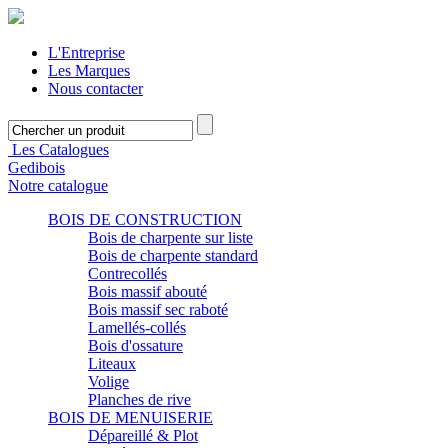
L'Entreprise
Les Marques
Nous contacter
Les Catalogues
Gedibois
Notre catalogue
BOIS DE CONSTRUCTION
Bois de charpente sur liste
Bois de charpente standard
Contrecollés
Bois massif abouté
Bois massif sec raboté
Lamellés-collés
Bois d'ossature
Liteaux
Volige
Planches de rive
BOIS DE MENUISERIE
Dépareillé & Plot